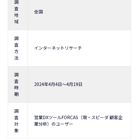
調
査
全国
地
域
調
査
インターネットリサーチ
方
法
調
査
2024年4月4日〜4月19日
時
期
調
査
営業DXツールFORCAS（現・スピーダ 顧客企
対
業分析）のユーザー
象