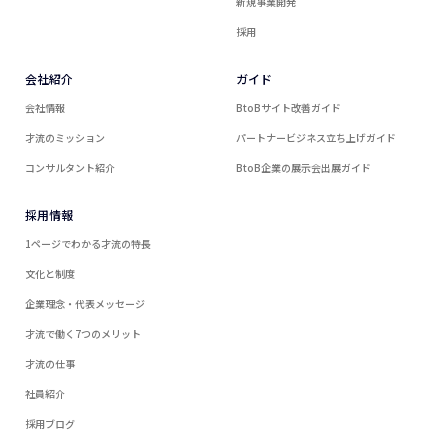
新規事業開発
採用
会社紹介
ガイド
会社情報
BtoBサイト改善ガイド
才流のミッション
パートナービジネス立ち上げガイド
コンサルタント紹介
BtoB企業の展示会出展ガイド
採用情報
1ページでわかる才流の特長
文化と制度
企業理念・代表メッセージ
才流で働く7つのメリット
才流の仕事
社員紹介
採用ブログ