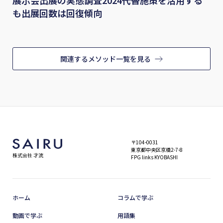
展示会出展の実態調査2024――代替施策を活用する
も出展回数は回復傾向
関連するメソッド一覧を見る
〒104-0031
東京都中央区京橋2-7-8
株式会社 才流
FPG links KYOBASHI
ホーム
コラムで学ぶ
動画で学ぶ
用語集